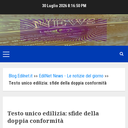
Skip
30 Luglio 2026
8:16:51 PM
to
content
Primary
Menu
Blog.Edilnet.it
»»
EdilNet News - Le notizie del giorno
»»
Testo unico edilizia: sfide della doppia conformità
Testo unico edilizia: sfide della
doppia conformità