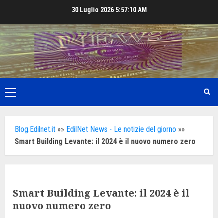
Skip
30 Luglio 2026
5:57:11 AM
to
content
Primary
Menu
Blog.Edilnet.it
»»
EdilNet News - Le notizie del giorno
»»
Smart Building Levante: il 2024 è il nuovo numero zero
Smart Building Levante: il 2024 è il
nuovo numero zero