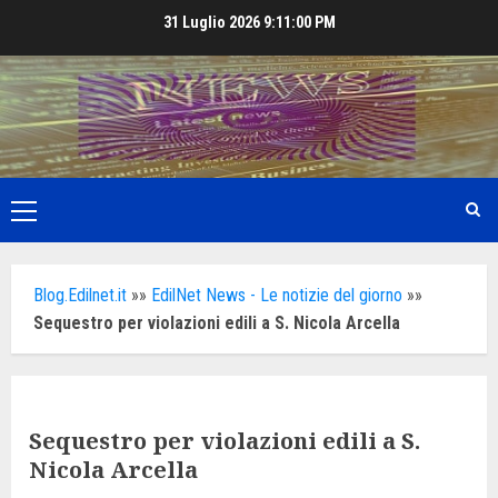
Skip
31 Luglio 2026
9:11:01 PM
to
content
Primary
Menu
Blog.Edilnet.it
»»
EdilNet News - Le notizie del giorno
»»
Sequestro per violazioni edili a S. Nicola Arcella
Sequestro per violazioni edili a S.
Nicola Arcella