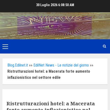
Skip
30 Luglio 2026
6:08:51 AM
to
content
Primary
Menu
Blog.Edilnet.it
»»
EdilNet News - Le notizie del giorno
»»
Ristrutturazioni hotel: a Macerata forte aumento
inflazionistico nel settore edile
Ristrutturazioni hotel: a Macerata
forte aumento inflazionistico nel