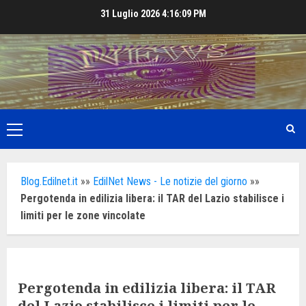
Skip
31 Luglio 2026
4:16:10 PM
to
content
Primary
Menu
Blog.Edilnet.it
»»
EdilNet News - Le notizie del giorno
»»
Pergotenda in edilizia libera: il TAR del Lazio stabilisce i
limiti per le zone vincolate
Pergotenda in edilizia libera: il TAR
del Lazio stabilisce i limiti per le