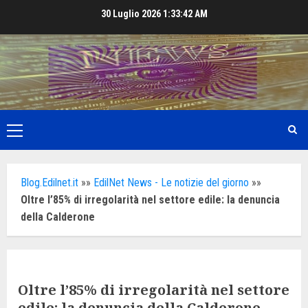
Skip
30 Luglio 2026
1:33:44 AM
to
content
Primary
Menu
Blog.Edilnet.it
»»
EdilNet News - Le notizie del giorno
»»
Oltre l’85% di irregolarità nel settore edile: la denuncia
della Calderone
Oltre l’85% di irregolarità nel settore
edile: la denuncia della Calderone