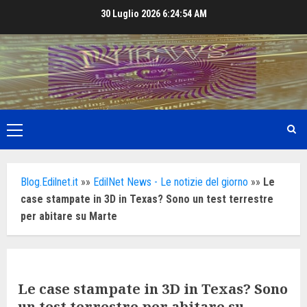
Skip
30 Luglio 2026
6:24:56 AM
to
content
Primary
Menu
Blog.Edilnet.it
»»
EdilNet News - Le notizie del giorno
»»
Le
case stampate in 3D in Texas? Sono un test terrestre
per abitare su Marte
Le case stampate in 3D in Texas? Sono
un test terrestre per abitare su