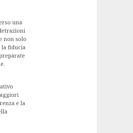
erso una
detrazioni
le non solo
la fiducia
 preparate
e.
ativo
maggiori
renza e la
lla