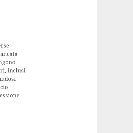
erse
mancata
engono
ri, inclusi
andosi
ccio
cessione