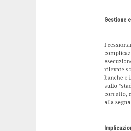
Gestione e 
I cessiona
complicazi
esecuzione
rilevate so
banche e i
sullo “sta
corretto, 
alla segna
Implicazion