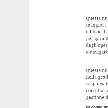
Questa nu
maggiore 
edilizie. 
per garant
degli oper
a navigar
Queste nu
nella gest
responsabi
corretta 
gestione de
Un occhio su