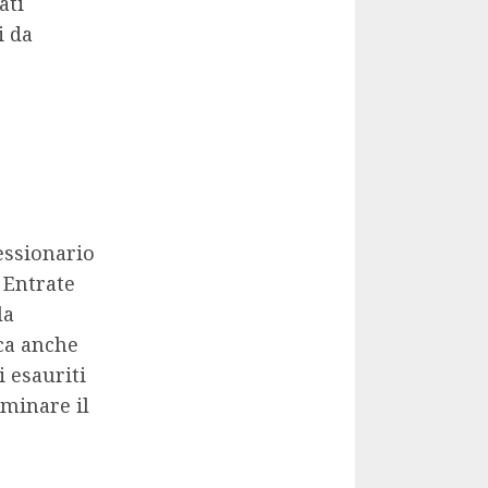
ati
i da
cessionario
 Entrate
la
ca anche
i esauriti
rminare il