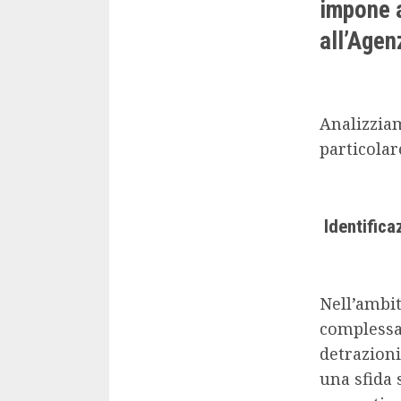
impone a
all’Agen
Analizziam
particolar
Identificaz
Nell’ambi
complessa 
detrazioni
una sfida 