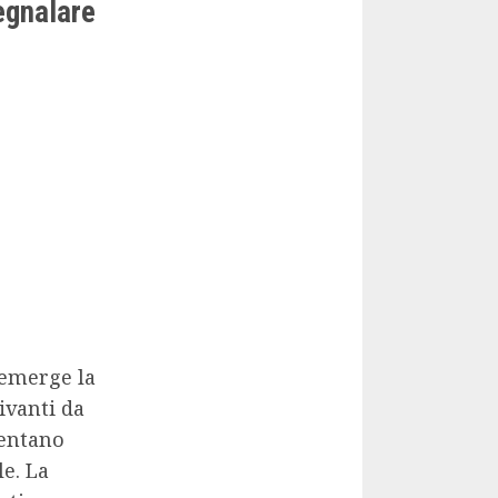
segnalare
 emerge la
ivanti da
sentano
le. La