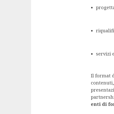
progetta
riqualif
servizi 
Il format 
contenuti,
presentazi
partnersh
enti di f