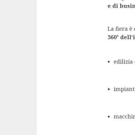
e di busi
La fiera è
360° dell
edilizia
impiant
macchin