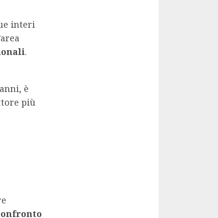
ue interi
’area
ionali
.
anni, è
ttore più
re
confronto