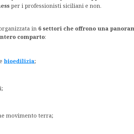
ness
per i professionisti siciliani e non.
 organizzata in
6 settori che offrono una panora
’intero comparto
:
 e
bioedilizia
;
i;
e movimento terra;