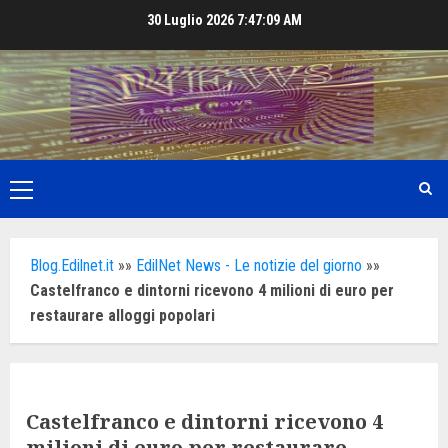
Skip
30 Luglio 2026
7:47:10 AM
to
content
Primary
Menu
Blog.Edilnet.it
»»
EdilNet News - Le notizie del giorno
»»
Castelfranco e dintorni ricevono 4 milioni di euro per
restaurare alloggi popolari
Castelfranco e dintorni ricevono 4
milioni di euro per restaurare