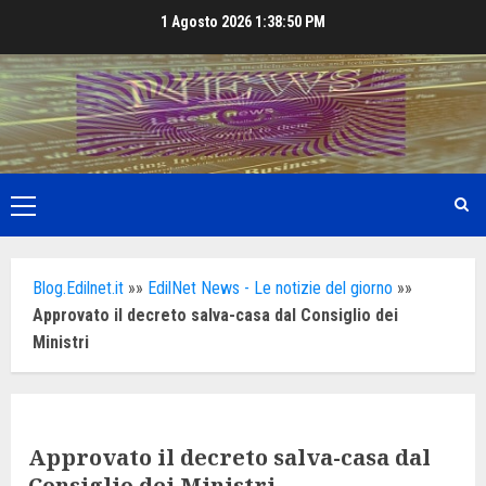
Skip
1 Agosto 2026
1:38:52 PM
to
content
Primary
Menu
Blog.Edilnet.it
»»
EdilNet News - Le notizie del giorno
»»
Approvato il decreto salva-casa dal Consiglio dei
Ministri
Approvato il decreto salva-casa dal
Consiglio dei Ministri