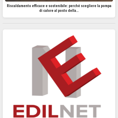
Riscaldamento efficace e sostenibile: perché scegliere la pompa
di calore al posto della…