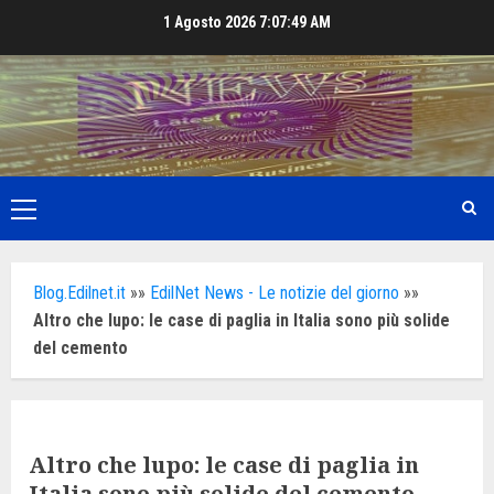
Skip
1 Agosto 2026
7:07:51 AM
to
content
Primary
Menu
Blog.Edilnet.it
»»
EdilNet News - Le notizie del giorno
»»
Altro che lupo: le case di paglia in Italia sono più solide
del cemento
Altro che lupo: le case di paglia in
Italia sono più solide del cemento