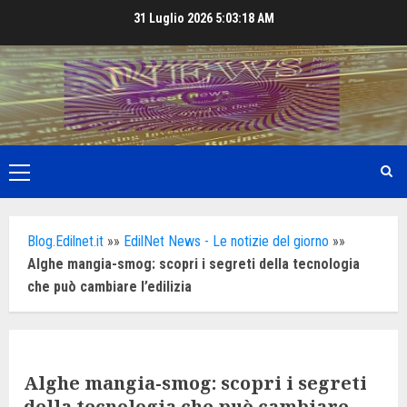
Skip
31 Luglio 2026
5:03:20 AM
to
content
Primary
Menu
Blog.Edilnet.it
»»
EdilNet News - Le notizie del giorno
»»
Alghe mangia-smog: scopri i segreti della tecnologia
che può cambiare l’edilizia
Alghe mangia-smog: scopri i segreti
della tecnologia che può cambiare