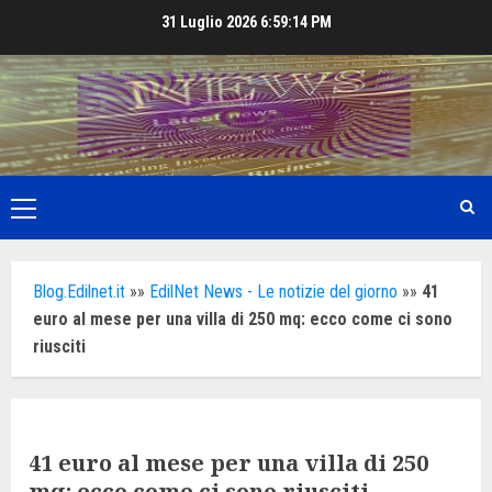
Skip
31 Luglio 2026
6:59:16 PM
to
content
Primary
Menu
Blog.Edilnet.it
»»
EdilNet News - Le notizie del giorno
»»
41
euro al mese per una villa di 250 mq: ecco come ci sono
riusciti
41 euro al mese per una villa di 250
mq: ecco come ci sono riusciti