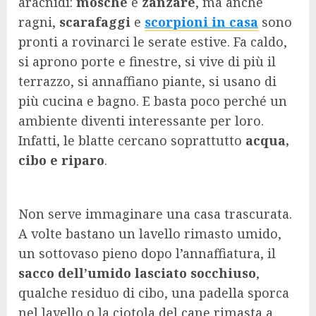
aracnidi:
mosche
e
zanzare
, ma anche
ragni,
scarafaggi
e
scorpioni in casa
sono
pronti a rovinarci le serate estive. Fa caldo,
si aprono porte e finestre, si vive di più il
terrazzo, si annaffiano piante, si usano di
più cucina e bagno. E basta poco perché un
ambiente diventi interessante per loro.
Infatti, le blatte cercano soprattutto
acqua,
cibo e riparo
.
Non serve immaginare una casa trascurata.
A volte bastano un lavello rimasto umido,
un sottovaso pieno dopo l’annaffiatura, il
sacco dell’umido lasciato socchiuso
,
qualche residuo di cibo, una padella sporca
nel lavello o la ciotola del cane rimasta a