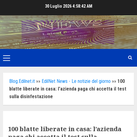
Skip
30 Luglio 2026
4:58:43 AM
to
content
Primary
Menu
Blog.Edilnet.it
»»
EdilNet News - Le notizie del giorno
»»
100
blatte liberate in casa: l’azienda paga chi accetta il test
sulla disinfestazione
100 blatte liberate in casa: l’azienda
paga chi accetta il test sulla