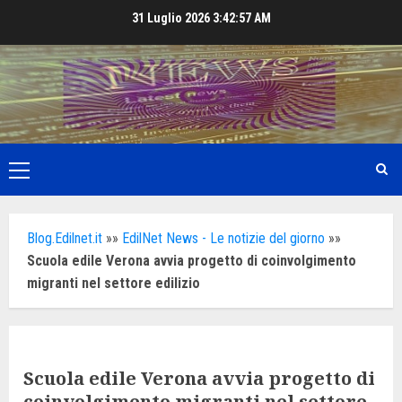
Skip
31 Luglio 2026
3:42:58 AM
to
content
Primary
Menu
Blog.Edilnet.it
»»
EdilNet News - Le notizie del giorno
»»
Scuola edile Verona avvia progetto di coinvolgimento
migranti nel settore edilizio
Scuola edile Verona avvia progetto di
coinvolgimento migranti nel settore