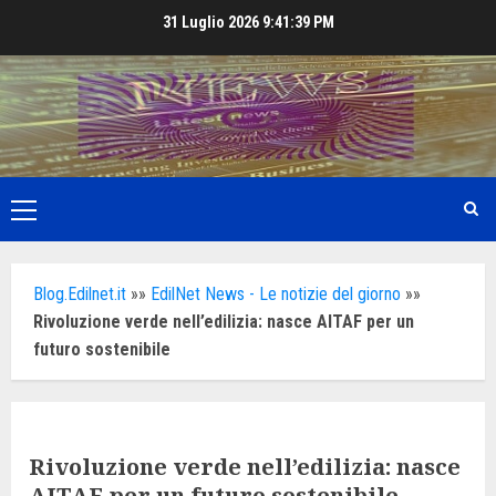
Skip
31 Luglio 2026
9:41:41 PM
to
content
Primary
Menu
Blog.Edilnet.it
»»
EdilNet News - Le notizie del giorno
»»
Rivoluzione verde nell’edilizia: nasce AITAF per un
futuro sostenibile
Rivoluzione verde nell’edilizia: nasce
AITAF per un futuro sostenibile