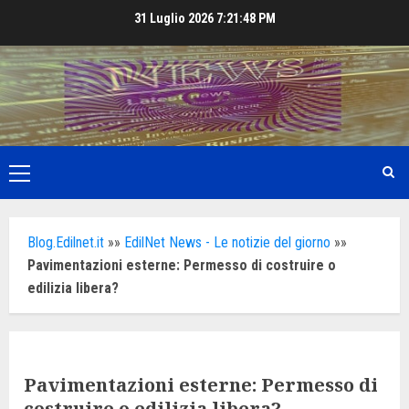
Skip
31 Luglio 2026
7:21:50 PM
to
content
Primary
Menu
Blog.Edilnet.it
»»
EdilNet News - Le notizie del giorno
»»
Pavimentazioni esterne: Permesso di costruire o
edilizia libera?
Pavimentazioni esterne: Permesso di
costruire o edilizia libera?