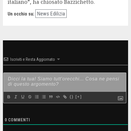
italiano”, ha chiosato Bazzichetto.
News Edilizia
Un occhio su:
Iscriviti e Resta Aggiornato
{}
[+]
0
COMMENTI