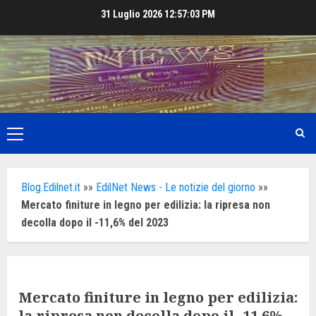
Skip
31 Luglio 2026
12:57:05 PM
to
content
Primary
Menu
Blog.Edilnet.it
»»
EdilNet News - Le notizie del giorno
»»
Mercato finiture in legno per edilizia: la ripresa non
decolla dopo il -11,6% del 2023
Mercato finiture in legno per edilizia:
la ripresa non decolla dopo il -11,6%