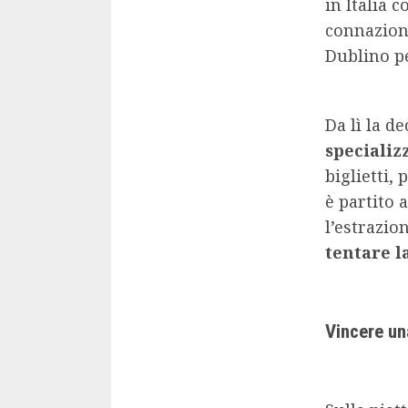
in Italia 
connazion
Dublino pe
Da lì la de
specializ
biglietti,
è partito 
l’estrazio
tentare l
Vincere un