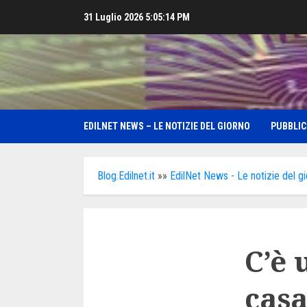
Skip
31 Luglio 2026
5:05:16 PM
to
content
EDILNET NEWS – LE NOTIZIE DEL GIORNO
PUBBLIC
Blog.Edilnet.it
»»
EdilNet News - Le notizie del g
C’è 
casa