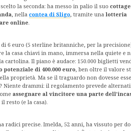
 scelto la seconda: ha messo in palio il suo
cottage
anda
, nella
contea di Sligo
, tramite una
lotteria
are online
.
i 6 euro (5 sterline britanniche, per la precisione)
e la casa chiavi in mano, immersa nella quiete e n
a cartolina. Il piano è audace: 150.000 biglietti ven
o potenziale di 400.000 euro
, ben oltre il valore s
lla proprietà. Ma se il traguardo non dovesse ess
? Niente drammi: il regolamento prevede alternat
 come
assegnare al vincitore una parte dell’inc
il resto (e la casa).
ha radici precise. Imelda, 52 anni, ha vissuto per do