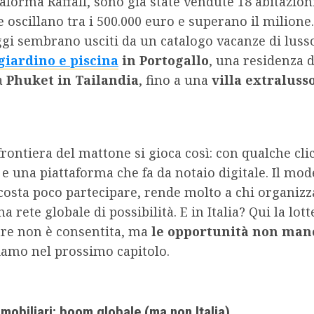
taforma Raffall, sono già state vendute 18 abitazion
e oscillano tra i 500.000 euro e superano il milione
ggi sembrano usciti da un catalogo vacanze di luss
 giardino e piscina
in Portogallo
, una residenza 
a
Phuket in Tailandia
, fino a una
villa extraluss
rontiera del mattone si gioca così: con qualche cli
 e una piattaforma che fa da notaio digitale. Il mod
costa poco partecipare, rende molto a chi organizz
 rete globale di possibilità. E in Italia? Qui la lott
re non è consentita, ma
le opportunità non man
amo nel prossimo capitolo.
mmobiliari: boom globale (ma non Italia)