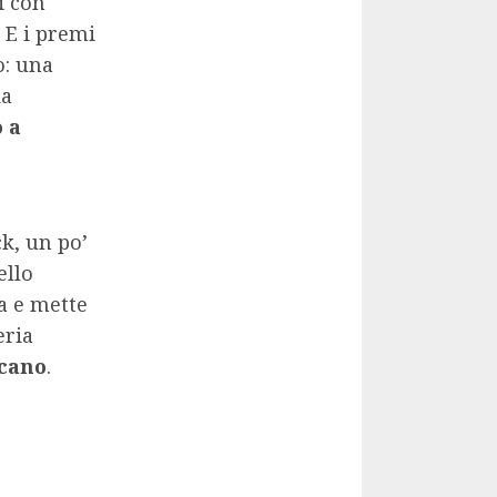
i con
. E i premi
o: una
da
o a
ck, un po’
ello
a e mette
eria
cano
.