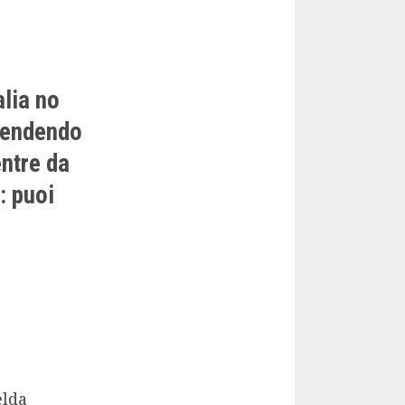
alia no
 vendendo
entre da
: puoi
elda