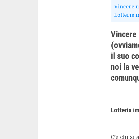
Vincere u
Lotterie 
Vincere 
(ovviame
il suo c
noi la v
comunqu
Lotteria i
C’è chi si