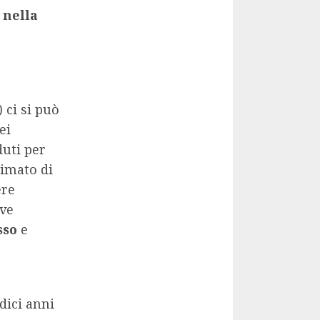
 nella
 ci si può
ei
duti per
timato di
ere
ive
asso
e
dici anni