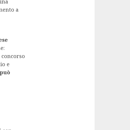
 una
amento a
ese
e:
Il concorso
io e
 può