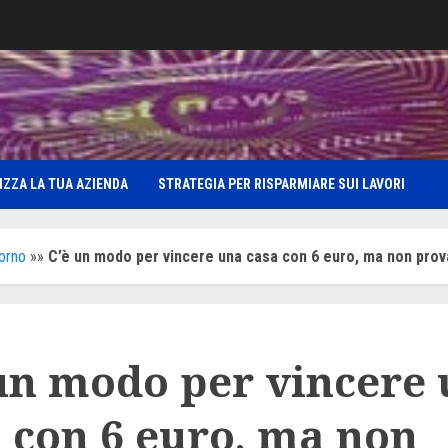
IZZA LA TUA AZIENDA
STRATEGIA PER RISPARMIARE SUI LAVORI
iorno
»»
C’è un modo per vincere una casa con 6 euro, ma non provar
un modo per vincere
 con 6 euro, ma non