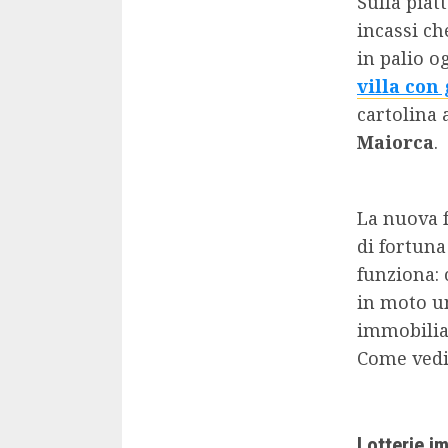
Sulla piat
incassi ch
in palio o
villa con
cartolina 
Maiorca
.
La nuova f
di fortuna
funziona: 
in moto una
immobilia
Come vedi
Lotterie i