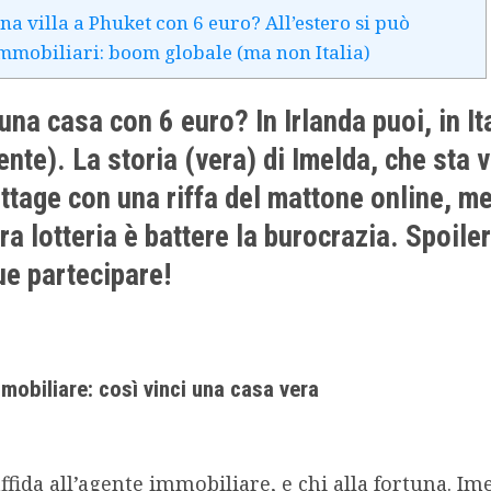
na villa a Phuket con 6 euro? All’estero si può
immobiliari: boom globale (ma non Italia)
una casa con 6 euro? In Irlanda puoi, in It
nte). La storia (vera) di Imelda, che sta
ottage con una riffa del mattone online, m
era lotteria è battere la burocrazia. Spoiler
e partecipare!
mmobiliare: così vinci una casa vera
 affida all’agente immobiliare, e chi alla fortuna. Im