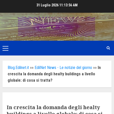
Skip
31 Luglio 2026
11:13:58 AM
to
content
Primary
Menu
Blog.Edilnet.it
»»
EdilNet News - Le notizie del giorno
»»
In
crescita la domanda degli healty buildings a livello
globale: di cosa si tratta?
In crescita la domanda degli healty
buildings a livello globale: di cosa si