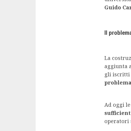
Guido Car
Il problema
La costru
aggiunta a
gli iscrit
problema 
Ad oggi le
sufficient
operatori 