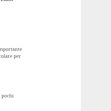
importante
colare per
a pochi