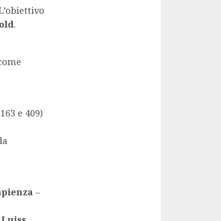
L’obiettivo
old
.
, come
 163 e 409)
da
apienza
–
 Luiss