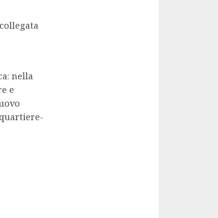
collegata
ca: nella
re e
nuovo
quartiere-