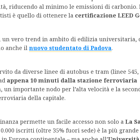
ità, riducendo al minimo le emissioni di carbonio. 
tisti è quello di ottenere la
certificazione LEED G
di un vero trend in ambito di edilizia universitaria
o anche il
nuovo studentato di Padova
.
servito da diverse linee di autobus e tram (linee 545,
 ad
appena 10 minuti dalla stazione ferroviaria
a
, un importante nodo per l’alta velocità e la secon
erroviaria della capitale.
cinanza permette un facile accesso non solo a
La S
0.000 iscritti (oltre 35% fuori sede) è la più grande
 in Europa continentale – ma anche all’
Università