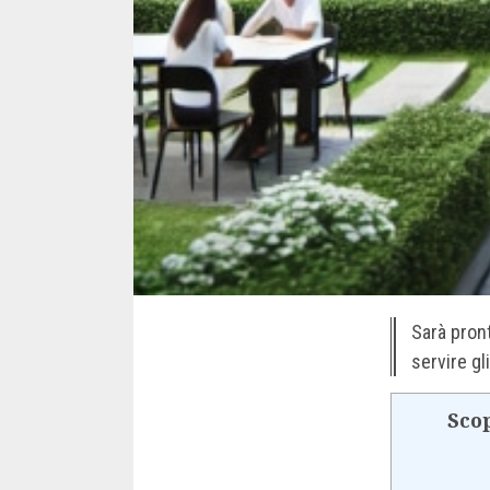
Sarà pron
servire gl
Scop