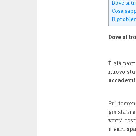
Dove si t
Cosa sapp
Il proble
Dove si tr
È già part
nuovo stu
accademic
Sul terren
già stata 
verrà cost
e vari spa