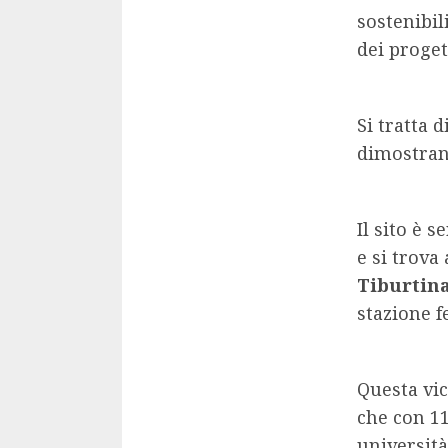
sostenibil
dei proget
Si tratta 
dimostran
Il sito è 
e si trova
Tiburtin
stazione f
Questa vi
che con 11
università