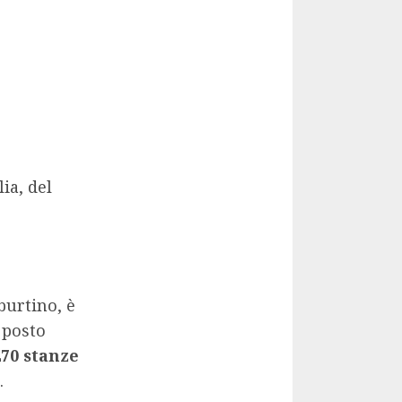
ia, del
burtino, è
o posto
270 stanze
.