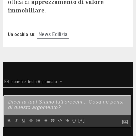
ottica di
apprezzamento di valore
immobiliare
.
News Edilizia
Un occhio su:
Iscriviti e Resta Aggiornato
{}
[+]