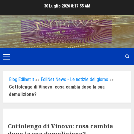
Skip
30 Luglio 2026
8:17:57 AM
to
content
Primary
Menu
Blog.Edilnet.it
»»
EdilNet News - Le notizie del giorno
»»
Cottolengo di Vinovo: cosa cambia dopo la sua
demolizione?
Cottolengo di Vinovo: cosa cambia
dopo la sua demolizione?