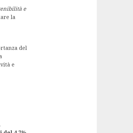
enibilità e
are la
ortanza del
a
vità e
i
 del 4,7%