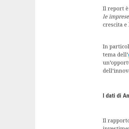
Il report 
le imprese
crescita e
In partico
tema dell’
un’opportu
dell’innov
I dati di 
Il rapport
investimen