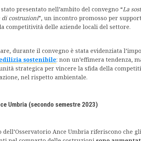
è stato presentato nell’ambito del convegno “
La sost
 di costruzioni
”, un incontro promosso per support
 la competitività delle aziende locali del settore.
lare, durante il convegno è stata evidenziata l’imp
edilizia sostenibile
: non un’effimera tendenza, m
nità strategica per vincere la sfida della competiti
azione, nel rispetto ambientale.
Ance Umbria (secondo semestre 2023)
o dell’Osservatorio Ance Umbria riferiscono che gl
ti nel comparto delle costruzioni
sono aumentati