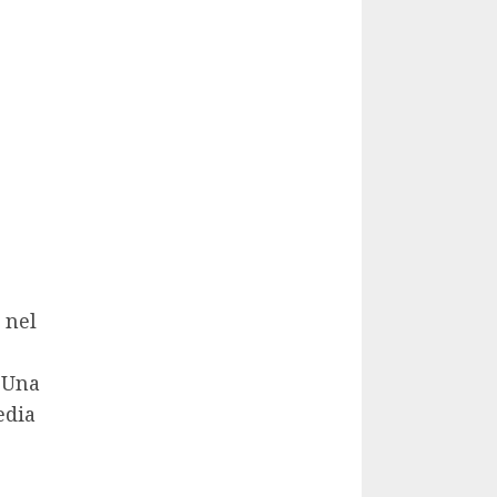
 nel
. Una
edia