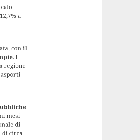
 calo
-12,7% a
vata, con
il
ampie
. I
la regione
rasporti
pubbliche
imi mesi
onale di
 di circa