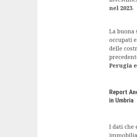
nel 2023
.
La buona s
occupati e
delle cost
precedent
Perugia e
Report Anc
in Umbria
I dati ch
immobiliar