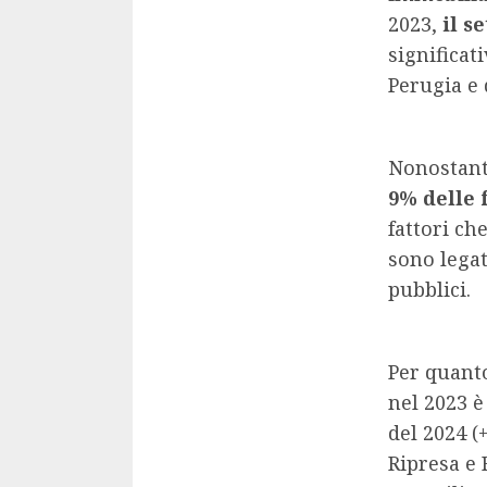
2023,
il s
significat
Perugia e 
Nonostante
9% delle 
fattori ch
sono legat
pubblici.
Per quant
nel 2023 è
del 2024 (
Ripresa e 