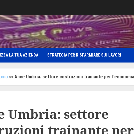
IZZA LA TUA AZIENDA
STRATEGIA PER RISPARMIARE SUI LAVORI
iorno
»»
Ance Umbria: settore costruzioni trainante per l’economia
 Umbria: settore
ruzioni trainante per