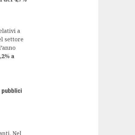
lativi a
l settore
ll’anno
,2% a
 pubblici
anti. Nel