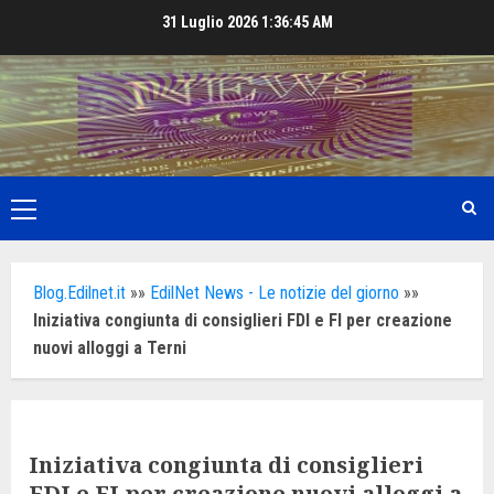
Skip
31 Luglio 2026
1:36:46 AM
to
content
Primary
Menu
Blog.Edilnet.it
»»
EdilNet News - Le notizie del giorno
»»
Iniziativa congiunta di consiglieri FDI e FI per creazione
nuovi alloggi a Terni
Iniziativa congiunta di consiglieri
FDI e FI per creazione nuovi alloggi a