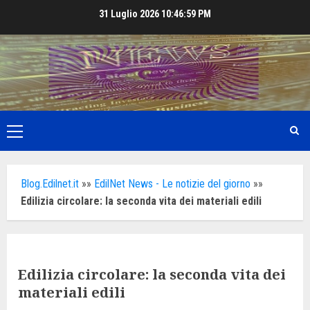
Skip
31 Luglio 2026
10:47:01 PM
to
content
Primary
Menu
Blog.Edilnet.it
»»
EdilNet News - Le notizie del giorno
»»
Edilizia circolare: la seconda vita dei materiali edili
Edilizia circolare: la seconda vita dei
materiali edili