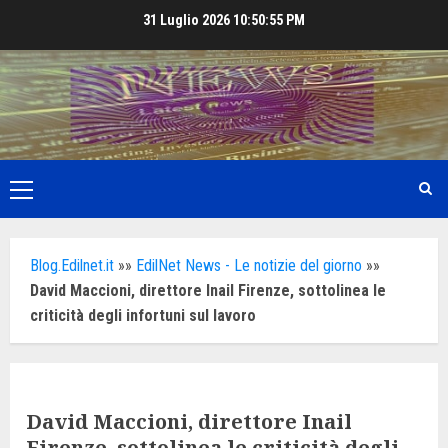
Skip
31 Luglio 2026
10:50:56 PM
to
content
Primary
Menu
Blog.Edilnet.it
»»
EdilNet News - Le notizie del giorno
»»
David Maccioni, direttore Inail Firenze, sottolinea le
criticità degli infortuni sul lavoro
David Maccioni, direttore Inail
Firenze, sottolinea le criticità degli