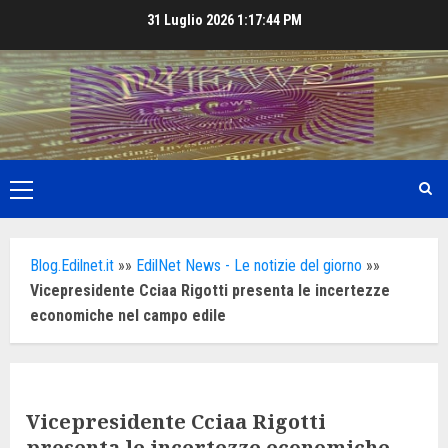
Skip
31 Luglio 2026
1:17:46 PM
to
content
Primary
Menu
Blog.Edilnet.it
»»
EdilNet News - Le notizie del giorno
»»
Vicepresidente Cciaa Rigotti presenta le incertezze
economiche nel campo edile
Vicepresidente Cciaa Rigotti
presenta le incertezze economiche